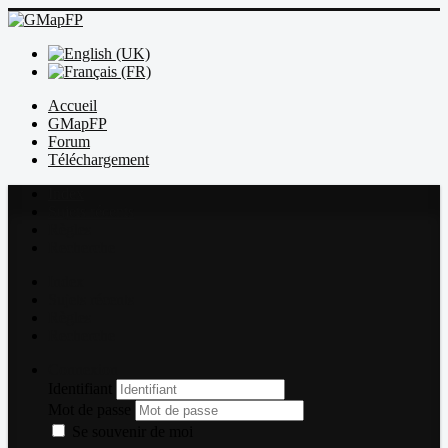
Accueil
GMapFP
Forum
Téléchargement
Index
Sujets récents
Règles
Recherche
Index
Sujets récents
Règles
Recherche
Connexion
Identifiant
Mot de passe
Se souvenir de moi