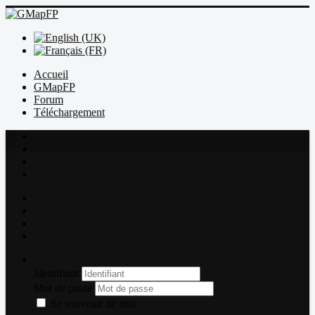
Accueil
GMapFP
Forum
Téléchargement
Index
Sujets récents
Règles
Recherche
Index
Sujets récents
Règles
Recherche
Connexion
Identifiant
Mot de passe
Se souvenir de moi