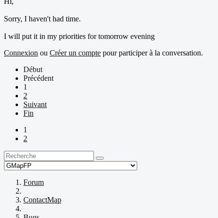
Hi,
Sorry, I haven't had time.
I will put it in my priorities for tomorrow evening
Connexion
ou
Créer un compte
pour participer à la conversation.
Début
Précédent
1
2
Suivant
Fin
1
2
Forum
ContactMap
Bugs