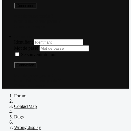
Connexion
Mot de passe perdu ?
Nom d'utilisateur perdu ?
Créer un compte
Connexion
Identifiant
Mot de passe
Se souvenir de moi
Connexion
Mot de passe perdu ?
Nom d'utilisateur perdu ?
Créer un compte
Forum
ContactMap
Bugs
Wrong display