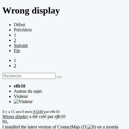
Wrong display
Début
Précédent
1
2
Suivant
Fin
1
2
effe10
Auteur du sujet
Visiteur
il y a 11 ans 6 mois
#3349
par
effe10
Wrong display
a été créé par
effe10
Hi,
I installed the latest version of ContactMap (J3.
on a joomla