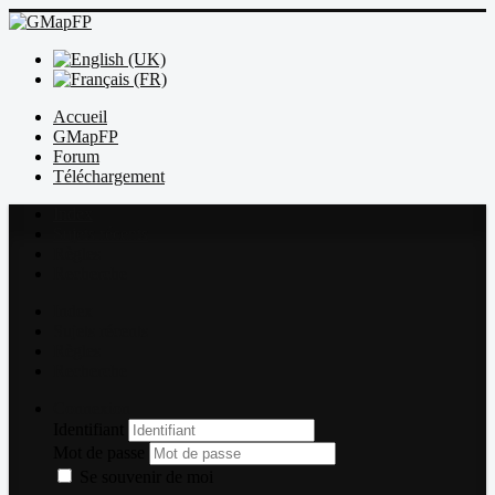
Accueil
GMapFP
Forum
Téléchargement
Index
Sujets récents
Règles
Recherche
Index
Sujets récents
Règles
Recherche
Connexion
Identifiant
Mot de passe
Se souvenir de moi