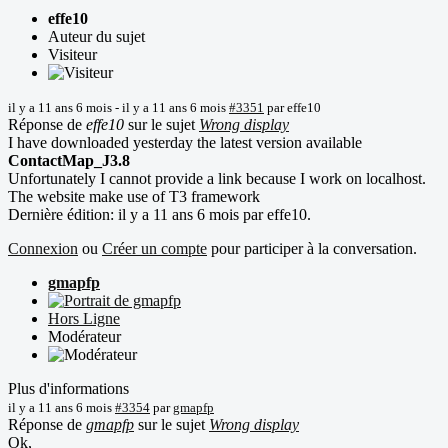
effe10
Auteur du sujet
Visiteur
il y a 11 ans 6 mois
-
il y a 11 ans 6 mois
#3351
par
effe10
Réponse de
effe10
sur le sujet
Wrong display
I have downloaded yesterday the latest version available
ContactMap_J3.8
Unfortunately I cannot provide a link because I work on localhost.
The website make use of T3 framework
Dernière édition: il y a 11 ans 6 mois par
effe10
.
Connexion
ou
Créer un compte
pour participer à la conversation.
gmapfp
Hors Ligne
Modérateur
Plus d'informations
il y a 11 ans 6 mois
#3354
par
gmapfp
Réponse de
gmapfp
sur le sujet
Wrong display
Ok,