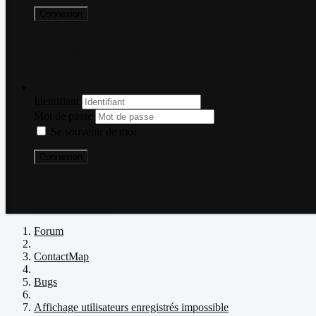
Connexion
Mot de passe perdu ?
Nom d'utilisateur perdu ?
Créer un compte
Connexion
Identifiant
Mot de passe
Se souvenir de moi
Connexion
Mot de passe perdu ?
Nom d'utilisateur perdu ?
Créer un compte
Forum
ContactMap
Bugs
Affichage utilisateurs enregistrés impossible