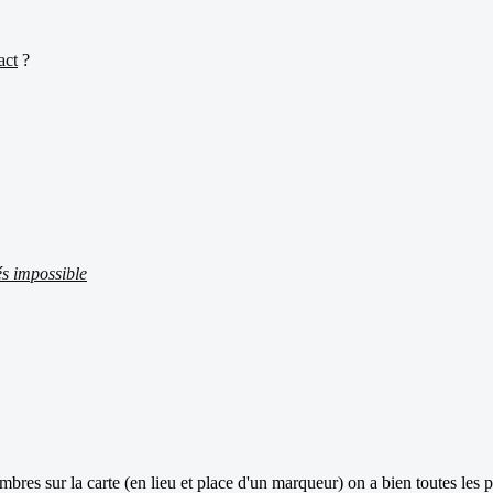
act
?
.
és impossible
embres sur la carte (en lieu et place d'un marqueur) on a bien toutes les