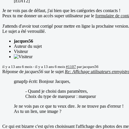
[EDIT2]
Je ne vois pas de défaut, j'ai bien que les catégories des contacts !
Peux tu me donner un accès super utilisateur par le
formulaire de cont
J'attends d'avoir tout corrigé pour mettre en ligne la prochaine version
Le sujet a été verrouillé.
jacques56
Auteur du sujet
Visiteur
il y a 13 ans 6 mois
-
il y a 13 ans 6 mois
#1107
par
jacques56
Réponse de
jacques56
sur le sujet
Re: Affichage utilisateurs enregistr
gmapfp écrit: Bonjour Jacques,
- Quand je choisi dans paramètres,
Choix du type de marqueur : marqueur
Je ne vois pas ce que tu veux dire. Je ne trouve pas d'erreur !
As tu un lien, une image ?
Ce qui est bizarre c'est qu'en choisissant l'affichage des photos des m