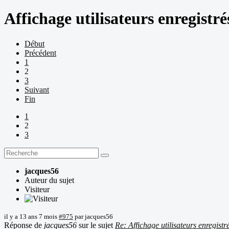
Affichage utilisateurs enregistré
Début
Précédent
1
2
3
Suivant
Fin
1
2
3
jacques56
Auteur du sujet
Visiteur
il y a 13 ans 7 mois
#975
par
jacques56
Réponse de
jacques56
sur le sujet
Re: Affichage utilisateurs enregistr