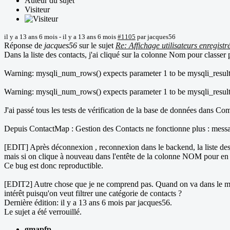
Auteur du sujet
Visiteur
il y a 13 ans 6 mois
-
il y a 13 ans 6 mois
#1105
par
jacques56
Réponse de
jacques56
sur le sujet
Re: Affichage utilisateurs enregistr
Dans la liste des contacts, j'ai cliqué sur la colonne Nom pour classer 
Warning: mysqli_num_rows() expects parameter 1 to be mysqli_result,
Warning: mysqli_num_rows() expects parameter 1 to be mysqli_result,
J'ai passé tous les tests de vérification de la base de données dans Co
Depuis ContactMap : Gestion des Contacts ne fonctionne plus : message 
[EDIT] Après déconnexion , reconnexion dans le backend, la liste des
mais si on clique à nouveau dans l'entête de la colonne NOM pour en 
Ce bug est donc reproductible.
[EDIT2] Autre chose que je ne comprend pas. Quand on va dans le menu
intérêt puisqu'on veut filtrer une catégorie de contacts ?
Dernière édition: il y a 13 ans 6 mois par
jacques56
.
Le sujet a été verrouillé.
gmapfp