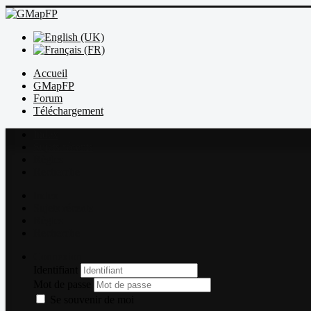
Accueil
GMapFP
Forum
Téléchargement
Index
Sujets récents
Règles
Recherche
Index
Sujets récents
Règles
Recherche
Connexion
Identifiant
Mot de passe
Se souvenir de moi