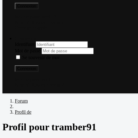
Connexion
Mot de passe perdu ?
Nom d'utilisateur perdu ?
Créer un compte
Connexion
Identifiant
Mot de passe
Se souvenir de moi
Connexion
Mot de passe perdu ?
Nom d'utilisateur perdu ?
Créer un compte
Forum
Profil de
Profil pour tramber91