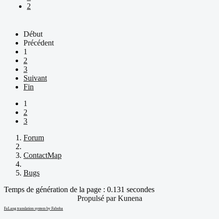
2
Début
Précédent
1
2
3
Suivant
Fin
1
2
3
Forum
ContactMap
Bugs
Temps de génération de la page : 0.131 secondes
Propulsé par
Kunena
FaLang translation system by Faboba