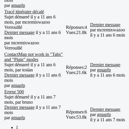
mois
par
gmapfp
Tracé itinéraire décalé
Sujet démarré il y a 11 ans 6
mois, par
mcremixwazoo
Dernier message
Verrouillé
Réponses:
4
par
mcremixwazoo
Dernier message
il y a 11 ans 6
Vues:
21.8k
il y a 11 ans 6 mois
mois
par
mcremixwazoo
Verrouillé
ContactMap not work in "Tabs"
and "Plain" modes
Sujet démarré il y a 11 ans 6
Dernier message
Réponses:
2
mois, par
toslan
par
gmapfp
Vues:
21.6k
Dernier message
il y a 11 ans 6
il y a 11 ans 6 mois
mois
par
gmapfp
Erreur 500
Sujet démarré il y a 11 ans 7
mois, par
bruno
Dernier message
il y a 11 ans 7
Dernier message
Réponses:
6
mois
par
gmapfp
Vues:
53.8k
par
gmapfp
il y a 11 ans 7 mois
1